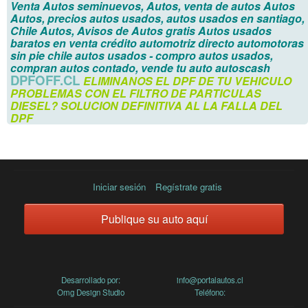
Venta Autos seminuevos, Autos, venta de autos Autos
Autos, precios autos usados, autos usados en santiago,
Chile Autos, Avisos de Autos gratis
Autos usados
baratos en venta
crédito automotriz directo automotoras
sin pie
chile autos usados -
compro autos usados,
compran autos contado, vende tu auto autoscash
DPFOFF.CL
ELIMINANOS EL DPF DE TU VEHICULO
PROBLEMAS CON EL FILTRO DE PARTICULAS
DIESEL?
SOLUCION DEFINITIVA AL LA FALLA DEL
DPF
Iniciar sesión
Regístrate gratis
Publique su auto aquí
Desarrollado por:
info@portalautos.cl
Omg Design Studio
Teléfono: