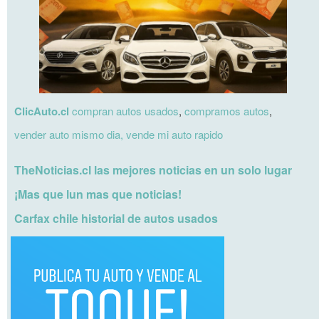
ClicAuto.cl
compran autos usados
,
compramos autos
,
vender auto mismo dia,
vende mi auto rapido
TheNoticias.cl las mejores noticias en un solo lugar
¡Mas que lun mas que noticias!
Carfax chile historial de autos usados