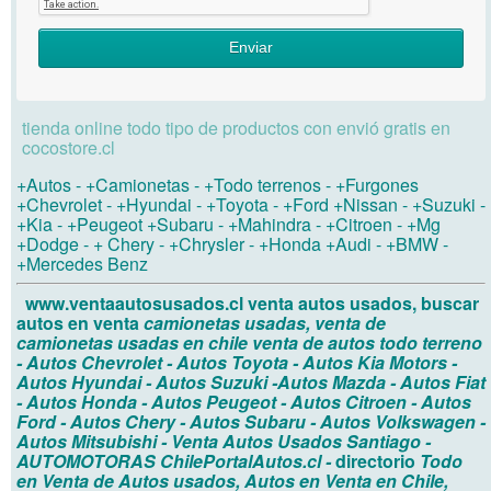
Enviar
tienda online todo tipo de productos con envió gratis en
cocostore.cl
+Autos
-
+Camionetas
-
+Todo terrenos
-
+Furgones
+Chevrolet
-
+Hyundai
-
+Toyota
-
+Ford
+Nissan
-
+Suzuki
-
+Kia
-
+Peugeot
+Subaru
-
+Mahindra
-
+Citroen
-
+Mg
+Dodge
-
+ Chery
-
+Chrysler
-
+Honda
+Audi
-
+BMW
-
+Mercedes Benz
www.ventaautosusados.cl
venta autos usados, buscar
autos en venta
camionetas usadas, venta de
camionetas usadas en chile
venta de autos todo terreno
- Autos Chevrolet
- Autos Toyota
- Autos Kia Motors
-
Autos Hyundai
- Autos Suzuki
-Autos Mazda
- Autos Fiat
- Autos Honda
- Autos Peugeot
- Autos Citroen
- Autos
Ford
- Autos Chery
- Autos Subaru
- Autos Volkswagen
-
Autos Mitsubishi
- Venta Autos Usados Santiago
-
AUTOMOTORAS
ChilePortalAutos.cl
-
directorio
Todo
en Venta de Autos usados, Autos en Venta en Chile,