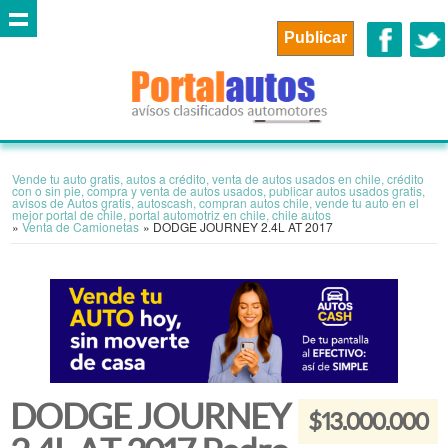
Vende tu auto gratis, autos a crédito, venta de autos usados en chile, crédito
con o sin pie, compra y venta de autos usados, publicar autos usados gratis,
avisos de Autos gratis, autoscash, compran autos chile, vende tu auto en el
mejor portal de chile, portal automotriz en chile, chile autos
»
Venta de Camionetas
»
DODGE JOURNEY 2.4L AT 2017
DODGE JOURNEY
$13.000.000