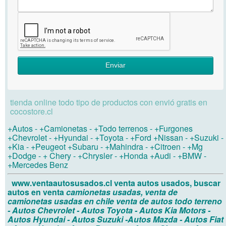
Enviar
tienda online todo tipo de productos con envió gratis en
cocostore.cl
+Autos
-
+Camionetas
-
+Todo terrenos
-
+Furgones
+Chevrolet
-
+Hyundai
-
+Toyota
-
+Ford
+Nissan
-
+Suzuki
-
+Kia
-
+Peugeot
+Subaru
-
+Mahindra
-
+Citroen
-
+Mg
+Dodge
-
+ Chery
-
+Chrysler
-
+Honda
+Audi
-
+BMW
-
+Mercedes Benz
www.ventaautosusados.cl
venta autos usados, buscar
autos en venta
camionetas usadas, venta de
camionetas usadas en chile
venta de autos todo terreno
- Autos Chevrolet
- Autos Toyota
- Autos Kia Motors
-
Autos Hyundai
- Autos Suzuki
-Autos Mazda
- Autos Fiat