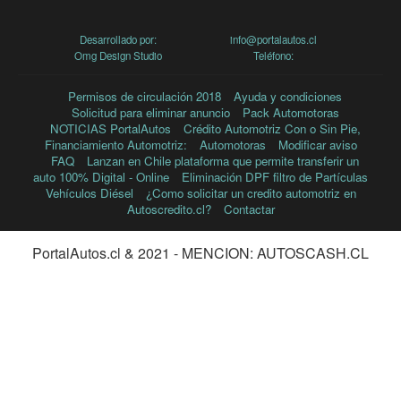
Desarrollado por:
info@portalautos.cl
Omg Design Studio
Teléfono:
Permisos de circulación 2018
Ayuda y condiciones
Solicitud para eliminar anuncio
Pack Automotoras
NOTICIAS PortalAutos
Crédito Automotriz Con o Sin Pie,
Financiamiento Automotriz:
Automotoras
Modificar aviso
FAQ
Lanzan en Chile plataforma que permite transferir un
auto 100% Digital - Online
Eliminación DPF filtro de Partículas
Vehículos Diésel
¿Como solicitar un credito automotriz en
Autoscredito.cl?
Contactar
PortalAutos.cl & 2021
MENCION: AUTOSCASH.CL