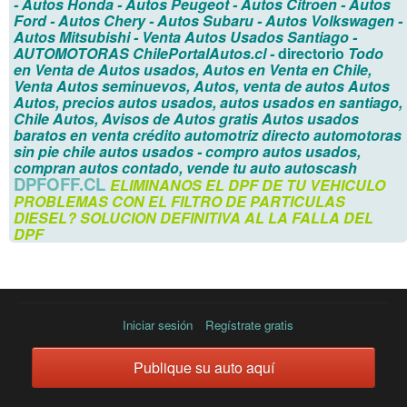
- Autos Honda
- Autos Peugeot
- Autos Citroen
- Autos
Ford
- Autos Chery
- Autos Subaru
- Autos Volkswagen
-
Autos Mitsubishi
- Venta Autos Usados Santiago
-
AUTOMOTORAS
ChilePortalAutos.cl
-
directorio
Todo
en Venta de Autos usados, Autos en Venta en Chile,
Venta Autos seminuevos, Autos, venta de autos Autos
Autos, precios autos usados, autos usados en santiago,
Chile Autos, Avisos de Autos gratis
Autos usados
baratos en venta
crédito automotriz directo automotoras
sin pie
chile autos usados -
compro autos usados,
compran autos contado, vende tu auto autoscash
DPFOFF.CL
ELIMINANOS EL DPF DE TU VEHICULO
PROBLEMAS CON EL FILTRO DE PARTICULAS
DIESEL?
SOLUCION DEFINITIVA AL LA FALLA DEL
DPF
Iniciar sesión
Regístrate gratis
Publique su auto aquí