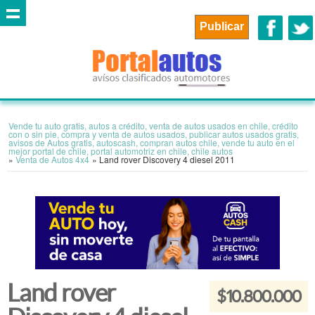
Vende tu auto gratis, autos a crédito, venta de autos usados en chile, crédito
con o sin pie, compra y venta de autos usados, publicar autos usados gratis,
avisos de Autos gratis, autoscash, compran autos chile, vende tu auto en el
mejor portal de chile, portal automotriz en chile, chile autos
»
Venta de Autos 4x4
»
Land rover Discovery 4 diesel 2011
Land rover
$10.800.000